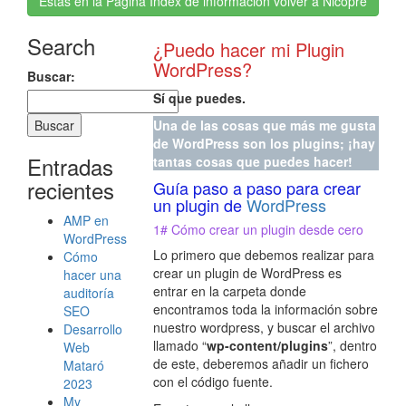
Estás en la Página Index de información volver a Nicopre
Search
¿Puedo hacer mi Plugin
WordPress?
Buscar:
Sí que puedes.
Una de las cosas que más me gusta
de WordPress son los plugins; ¡hay
Entradas
tantas cosas que puedes hacer!
recientes
Guía paso a paso para crear
un plugin de
WordPress
AMP en
1# Cómo crear un plugin desde cero
WordPress
Lo primero que debemos realizar para
Cómo
crear un plugin de WordPress es
hacer una
entrar en la carpeta donde
auditoría
encontramos toda la información sobre
SEO
nuestro wordpress, y buscar el archivo
Desarrollo
llamado “
wp-content/plugins
”, dentro
Web
de este, deberemos añadir un fichero
Mataró
con el código fuente.
2023
My