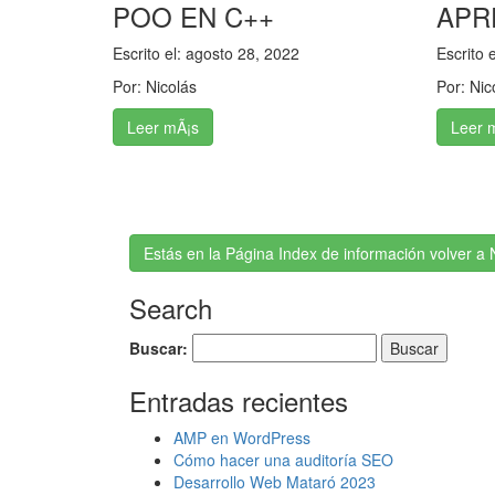
POO EN C++
APR
Escrito el:
agosto 28, 2022
Escrito 
Por:
Nicolás
Por:
Nic
Leer mÃ¡s
Leer 
Estás en la Página Index de información volver a 
Search
Buscar:
Entradas recientes
AMP en WordPress
Cómo hacer una auditoría SEO
Desarrollo Web Mataró 2023