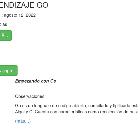
ENDIZAJE GO
el:
agosto 12, 2022
olás
mÃ¡s
Nicopre
Empezando con Go
Observaciones
Go es un lenguaje de código abierto, compilado y tipificado es
Algol y C. Cuenta con características como recolección de basura
(más…)