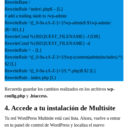
RewriteBase /
RewriteRule ^index\.php$ – [L]
# add a trailing slash to /wp-admin
RewriteRule ^([_0-9a-zA-Z-]+/)?wp-admin$ $1wp-admin/
[R=301,L]
RewriteCond %{REQUEST_FILENAME} -f [OR]
RewriteCond %{REQUEST_FILENAME} -d
RewriteRule ^ – [L]
RewriteRule ^([_0-9a-zA-Z-]+/)?(wp-(content|admin|includes).*)
$2 [L]
RewriteRule ^([_0-9a-zA-Z-]+/)?(.*\.php)$ $2 [L]
RewriteRule . index.php [L]
Recuerda guardar los cambios realizados en los archivos
wp-
config.php
y
.htaccess.
4. Accede a tu instalación de Multisite
Tu red WordPress Multisite está casi lista. Ahora, vuelve a entrar
en tu panel de control de WordPress y localiza el nuevo