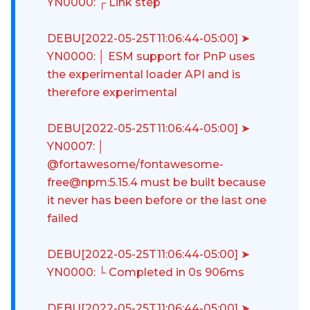
YN0000: ┌ Link step
DEBU[2022-05-25T11:06:44-05:00] ➤
YN0000: │ ESM support for PnP uses
the experimental loader API and is
therefore experimental
DEBU[2022-05-25T11:06:44-05:00] ➤
YN0007: │
@fortawesome/fontawesome-
free@npm:5.15.4 must be built because
it never has been before or the last one
failed
DEBU[2022-05-25T11:06:44-05:00] ➤
YN0000: └ Completed in 0s 906ms
DEBU[2022-05-25T11:06:44-05:00] ➤