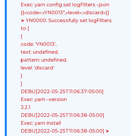
Exec: yarn config set logFilters –json
[{«code»:»YN0013″,»level»:»discard»}]
➤ YN0000: Successfully set logFilters
to [
{
code: ‘YN0013’,
text: undefined,
pattern: undefined,
level: ‘discard’
}
]
DEBU[2022-05-25T11:06:37-05:00]
Exec: yarn –version
3.2.1
DEBU[2022-05-25T11:06:38-05:00]
Exec: yarn install
DEBU[2022-05-25T11:06:38-05:00] ➤