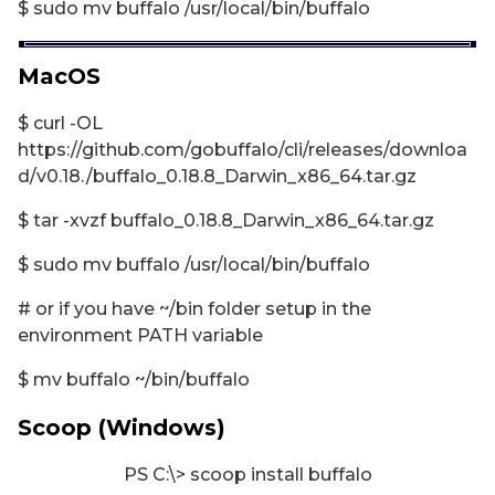
$ sudo mv buffalo /usr/local/bin/buffalo
MacOS
$ curl -OL
https://github.com/gobuffalo/cli/releases/downloa
d/v0.18./buffalo_0.18.8_Darwin_x86_64.tar.gz
$ tar -xvzf buffalo_0.18.8_Darwin_x86_64.tar.gz
$ sudo mv buffalo /usr/local/bin/buffalo
# or if you have ~/bin folder setup in the
environment PATH variable
$ mv buffalo ~/bin/buffalo
Scoop (Windows)
PS C:\> scoop install buffalo