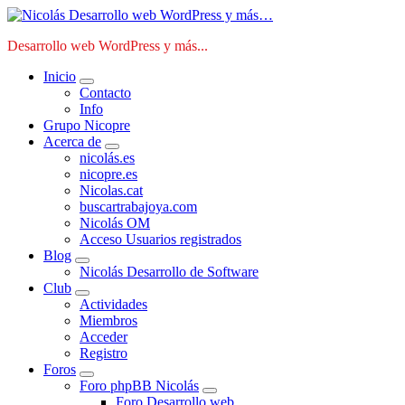
Saltar
al
Desarrollo web WordPress y más...
contenido
Inicio
Contacto
Info
Grupo Nicopre
Acerca de
nicolás.es
nicopre.es
Nicolas.cat
buscartrabajoya.com
Nicolás OM
Acceso Usuarios registrados
Blog
Nicolás Desarrollo de Software
Club
Actividades
Miembros
Acceder
Registro
Foros
Foro phpBB Nicolás
Foro Desarrollo web