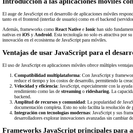
Introducción a las aplicaciones móviles co
El auge de JavaScript en el desarrollo de aplicaciones móviles respo
tanto en el frontend (interfaz de usuario) como en el backend (servido
Además, frameworks como
React Native
e
Ionic
han sido fundamenta
nativas en
iOS
y
Android
. Esta tecnología no solo es atractiva por s
innovación en el ecosistema de JavaScript para móviles.
Ventajas de usar JavaScript para el desarr
El uso de JavaScript en aplicaciones móviles ofrece múltiples ventajas
Compatibilidad multiplataforma
: Con JavaScript y framewor
reduce el tiempo y los costos de desarrollo, permitiendo la crea
Velocidad y eficiencia
: JavaScript, especialmente con la ayuda
rendimiento como las de
streaming
o
ridesharing
. La capacida
backend.
Amplitud de recursos y comunidad
: La popularidad de JavaS
documentación completa. Esto no solo facilita la resolución de
Integración con tecnologías modernas
: JavaScript y sus fra
desarrolladores explorar innovaciones avanzadas sin cambiar de
Frameworks JavaScript principales para a