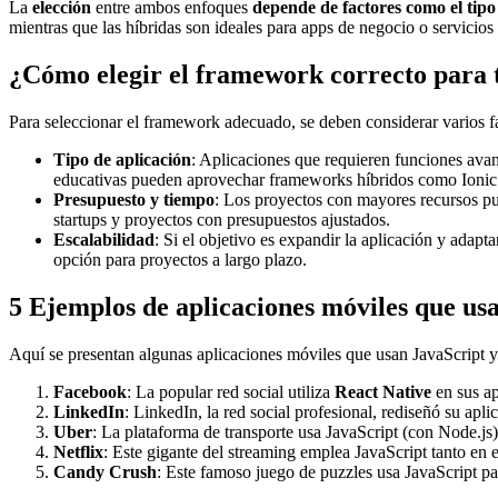
La
elección
entre ambos enfoques
depende de factores como el tipo
mientras que las híbridas son ideales para apps de negocio o servicios
¿Cómo elegir el framework correcto para 
Para seleccionar el framework adecuado, se deben considerar varios f
Tipo de aplicación
: Aplicaciones que requieren funciones av
educativas pueden aprovechar frameworks híbridos como Ionic o
Presupuesto y tiempo
: Los proyectos con mayores recursos pu
startups y proyectos con presupuestos ajustados.
Escalabilidad
: Si el objetivo es expandir la aplicación y ada
opción para proyectos a largo plazo.
5 Ejemplos de aplicaciones móviles que us
Aquí se presentan algunas aplicaciones móviles que usan JavaScript y
Facebook
: La popular red social utiliza
React Native
en sus ap
LinkedIn
: LinkedIn, la red social profesional, rediseñó su apl
Uber
: La plataforma de transporte usa JavaScript (con Node.js
Netflix
: Este gigante del streaming emplea JavaScript tanto en 
Candy Crush
: Este famoso juego de puzzles usa JavaScript par