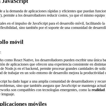
n JavaScript
nde a la demanda de aplicaciones rápidas y eficientes que puedan funci
r), permite a los desarrolladores reducir costos, ya que el mismo equipo 
les en el impulso de JavaScript para el desarrollo móvil, facilitando l
u flexibilidad, sino también por el soporte de una comunidad de desarrol
ollo móvil
:
ks como React Native, los desarrolladores pueden escribir una única b
ción de aplicaciones que ofrecen una experiencia consistente en distinta
 de Node.js en el backend, permite procesar grandes cantidades de solici
d de trabajar en un solo entorno de desarrollo mejora la productividad d
cript ha dado lugar a una amplia comunidad de desarrolladores y recurso
 problemas, sino que también asegura que JavaScript se mantenga actuali
meworks son compatibles con tecnologías emergentes, como la
realidad
 lenguaje.
plicaciones móviles