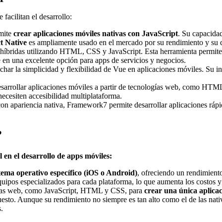
facilitan el desarrollo:
rmite
crear aplicaciones móviles nativas con JavaScript
. Su capacida
t Native
es ampliamente usado en el mercado por su rendimiento y su ca
s híbridas utilizando HTML, CSS y JavaScript. Esta herramienta permite 
e en una excelente opción para apps de servicios y negocios.
har la simplicidad y flexibilidad de Vue en aplicaciones móviles. Su int
rrollar aplicaciones móviles a partir de tecnologías web, como HTML
necesiten accesibilidad multiplataforma.
on apariencia nativa, Framework7 permite desarrollar aplicaciones rápid
?
l en el desarrollo de apps móviles:
tema operativo específico (iOS o Android)
, ofreciendo un rendimient
quipos especializados para cada plataforma, lo que aumenta los costos y
ogías web, como JavaScript, HTML y CSS, para
crear una única aplica
puesto. Aunque su rendimiento no siempre es tan alto como el de las na
.