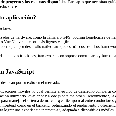
 de proyecto y los recursos disponibles
. Para apps que necesitan gráfi
 educativos.
tu aplicación?
actores:
anzadas de hardware, como la cámara o GPS, podrían beneficiarse de fr
 Vue Native, que son más ligeros y ágiles.
eden optar por desarrollo nativo, aunque es más costoso. Los framewor
ptarla a nuevas funciones, frameworks con soporte comunitario y buena 
an JavaScript
 destacan por su éxito en el mercado:
licaciones móviles, lo cual permite al equipo de desarrollo compartir c
icación utilizando JavaScript y Node.js para mejorar su rendimiento y la
) para manejar el sistema de matching en tiempo real entre conductores 
el frontend como en el backend, optimizando el rendimiento y ofreciendo
a lograr una experiencia interactiva y adaptada a dispositivos móviles.