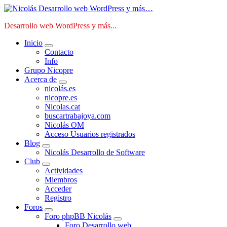
Saltar
al
Desarrollo web WordPress y más...
contenido
Inicio
Contacto
Info
Grupo Nicopre
Acerca de
nicolás.es
nicopre.es
Nicolas.cat
buscartrabajoya.com
Nicolás OM
Acceso Usuarios registrados
Blog
Nicolás Desarrollo de Software
Club
Actividades
Miembros
Acceder
Registro
Foros
Foro phpBB Nicolás
Foro Desarrollo web