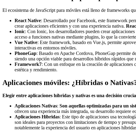
El ecosistema de JavaScript para móviles está lleno de frameworks que 
React Native
: Desarrollado por Facebook, este framework pe
crear aplicaciones eficientes y con una experiencia nativa.
Reac
Ionic
: Con Ionic, los desarrolladores pueden crear aplicacione
acceso a funciones nativas mediante plugins, lo que la conviert
Vue Native
: Este framework, basado en Vue.js, permite aprovec
interactivas en entornos móviles.
PhoneGap
: Basado en Apache Cordova, PhoneGap permite desa
siendo una opción viable para desarrollos híbridos rápidos que 
Framework7
: Con un enfoque en la creación de aplicaciones c
estética y rendimiento.
Aplicaciones móviles: ¿Híbridas o Nativas
Elegir entre aplicaciones híbridas y nativas es una decisión crucia
Aplicaciones Nativas
:
Son aquellas optimizadas para un sis
ofrecen una experiencia más integrada, su desarrollo requiere e
Aplicaciones Híbridas
: Este tipo de aplicaciones usa tecnol
son ideales para proyectos con limitaciones de tiempo y presu
notablemente la experiencia del usuario en aplicaciones híbridas