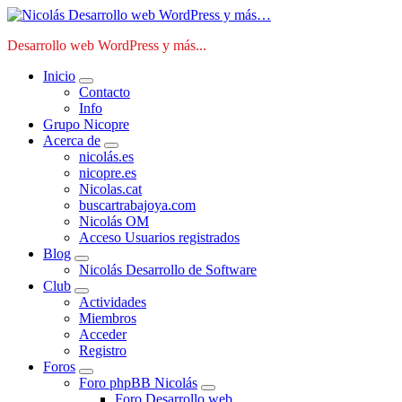
Saltar
al
Desarrollo web WordPress y más...
contenido
Inicio
Contacto
Info
Grupo Nicopre
Acerca de
nicolás.es
nicopre.es
Nicolas.cat
buscartrabajoya.com
Nicolás OM
Acceso Usuarios registrados
Blog
Nicolás Desarrollo de Software
Club
Actividades
Miembros
Acceder
Registro
Foros
Foro phpBB Nicolás
Foro Desarrollo web