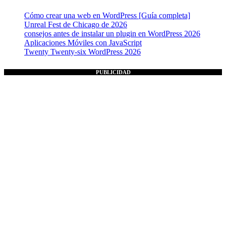
Cómo crear una web en WordPress [Guía completa]
Unreal Fest de Chicago de 2026
consejos antes de instalar un plugin en WordPress 2026
Aplicaciones Móviles con JavaScript
Twenty Twenty-six WordPress 2026
PUBLICIDAD