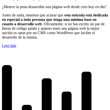
¿Merece la pena desarrollar una página web desde cero hoy en día?
Antes de nada, tenemos que aclarar que
esta entrada está dedicada
en especial a toda persona que tenga una mínima base en
cuanto a desarrollo web
. Obviamente, si no has escrito un par de
líneas de código jamás y quieres tener una página web la mejor
opción es optar por un CMS como WordPress que facilite el
desarrollo de la misma.
Leer más