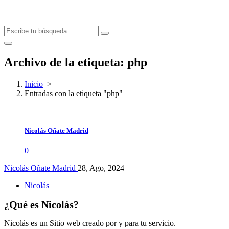
Archivo de la etiqueta: php
Inicio
>
Entradas con la etiqueta "php"
Nicolás Oñate Madrid
0
Nicolás Oñate Madrid
28, Ago, 2024
Nicolás
¿Qué es Nicolás?
Nicolás es un Sitio web creado por y para tu servicio.