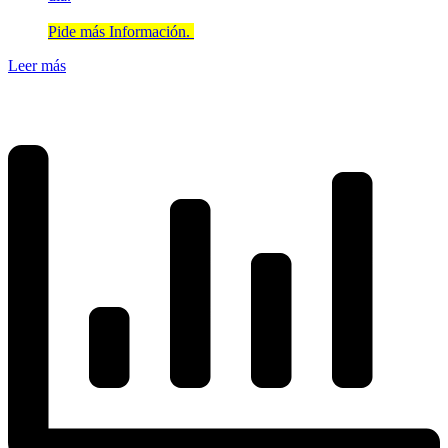
Pide más Información.
Leer más