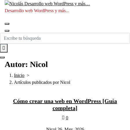
Saltar
al
Desarrollo web WordPress y más...
contenido
Autor: Nicol
Inicio
>
Artículos publicados por Nicol
Cómo crear una web en WordPress [Guía
completa]
0
Nicol
26, May, 2026