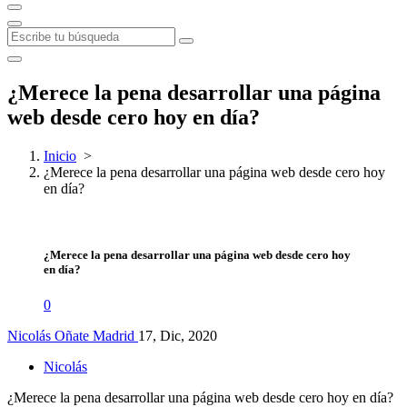
¿Merece la pena desarrollar una página
web desde cero hoy en día?
Inicio
>
¿Merece la pena desarrollar una página web desde cero hoy
en día?
¿Merece la pena desarrollar una página web desde cero hoy
en día?
0
Nicolás Oñate Madrid
17, Dic, 2020
Nicolás
¿Merece la pena desarrollar una página web desde cero hoy en día?