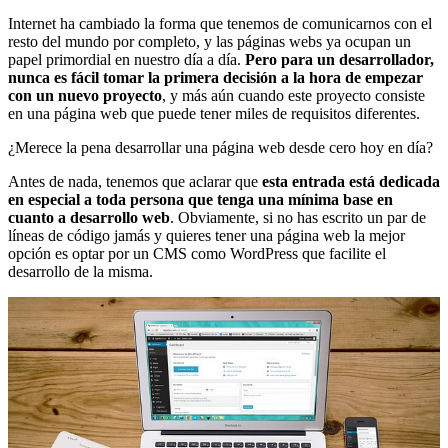
Internet ha cambiado la forma que tenemos de comunicarnos con el
resto del mundo por completo, y las páginas webs ya ocupan un
papel primordial en nuestro día a día.
Pero para un desarrollador,
nunca es fácil tomar la primera decisión a la hora de empezar
con un nuevo proyecto
, y más aún cuando este proyecto consiste
en una página web que puede tener miles de requisitos diferentes.
¿Merece la pena desarrollar una página web desde cero hoy en día?
Antes de nada, tenemos que aclarar que
esta entrada está dedicada
en especial a toda persona que tenga una mínima base en
cuanto a desarrollo web
. Obviamente, si no has escrito un par de
líneas de código jamás y quieres tener una página web la mejor
opción es optar por un CMS como WordPress que facilite el
desarrollo de la misma.