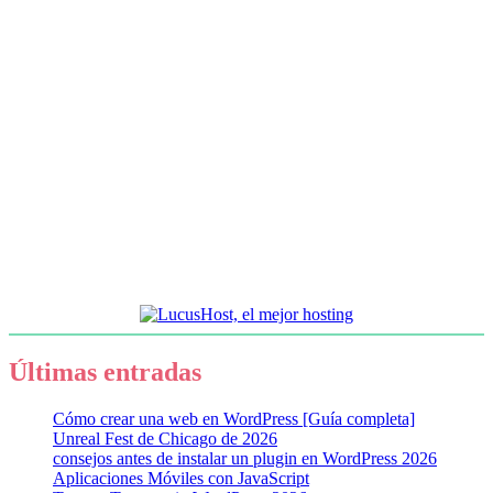
Últimas entradas
Cómo crear una web en WordPress [Guía completa]
Unreal Fest de Chicago de 2026
consejos antes de instalar un plugin en WordPress 2026
Aplicaciones Móviles con JavaScript