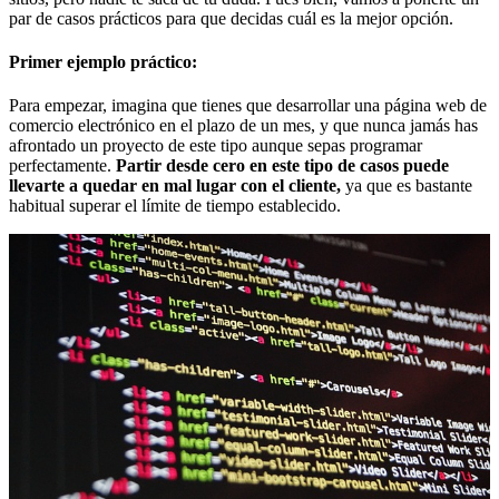
par de casos prácticos para que decidas cuál es la mejor opción.
Primer ejemplo práctico:
Para empezar, imagina que tienes que desarrollar una página web de
comercio electrónico en el plazo de un mes, y que nunca jamás has
afrontado un proyecto de este tipo aunque sepas programar
perfectamente.
Partir desde cero en este tipo de casos puede
llevarte a quedar en mal lugar con el cliente,
ya que es bastante
habitual superar el límite de tiempo establecido.