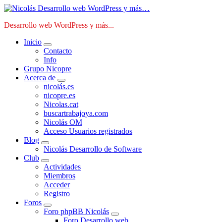
Saltar
al
Desarrollo web WordPress y más...
contenido
Inicio
Contacto
Info
Grupo Nicopre
Acerca de
nicolás.es
nicopre.es
Nicolas.cat
buscartrabajoya.com
Nicolás OM
Acceso Usuarios registrados
Blog
Nicolás Desarrollo de Software
Club
Actividades
Miembros
Acceder
Registro
Foros
Foro phpBB Nicolás
Foro Desarrollo web