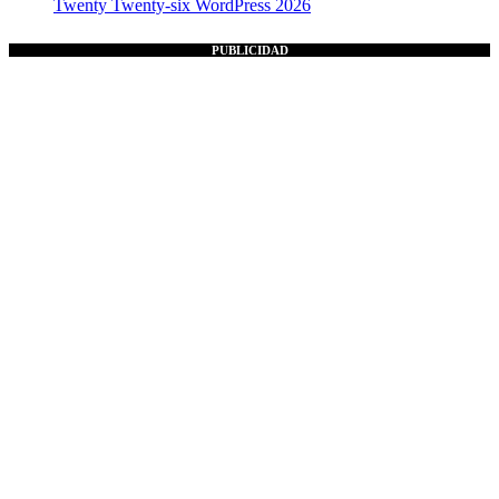
Twenty Twenty-six WordPress 2026
PUBLICIDAD