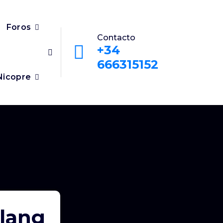
Foros
Contacto
+34
666315152
Nicopre
olang