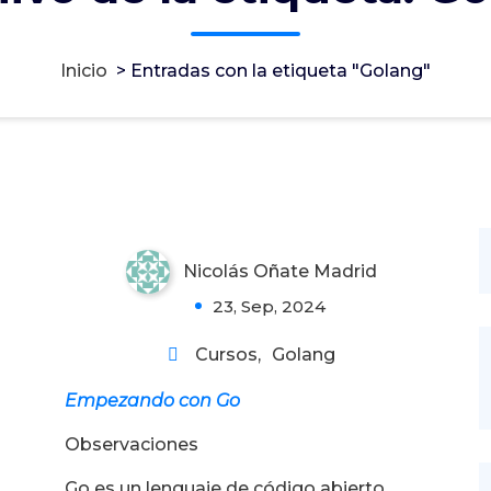
Inicio
>
Entradas con la etiqueta "Golang"
Empezando con Go
aprendizaje Golang
Nicolás Oñate Madrid
2
23, Sep, 2024
Cursos
,
Golang
Empezando con Go
Observaciones
Go es un lenguaje de código abierto,