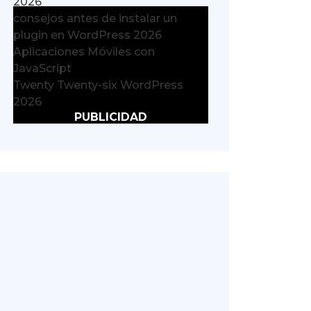
2026
consejos antes de instalar un
plugin en WordPress 2026
Aplicaciones Móviles con
JavaScript
Twenty Twenty-six WordPress
2026
PUBLICIDAD