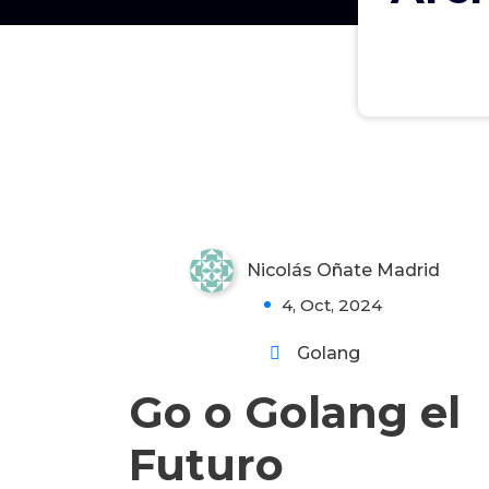
Go o Golang el Futuro
Introducción a Go
Nicolás Oñate Madrid
2
4, Oct, 2024
Golang
Go o Golang el
Futuro