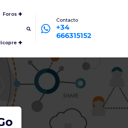
Foros
Contacto
+34
666315152
icopre
 Go