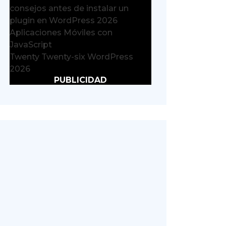
consejos antes de instalar un
plugin en WordPress 2026
Aplicaciones Móviles con
JavaScript
Twenty Twenty-six WordPress
2026
PUBLICIDAD