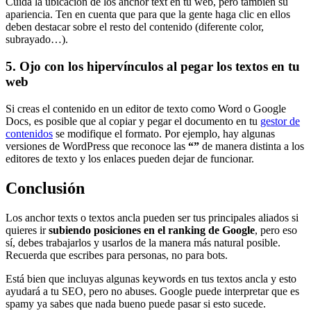
Cuida la ubicación de los anchor text en tu web, pero también su
apariencia. Ten en cuenta que para que la gente haga clic en ellos
deben destacar sobre el resto del contenido (diferente color,
subrayado…).
5. Ojo con los hipervínculos al pegar los textos en tu
web
Si creas el contenido en un editor de texto como Word o Google
Docs, es posible que al copiar y pegar el documento en tu
gestor de
contenidos
se modifique el formato. Por ejemplo, hay algunas
versiones de WordPress que reconoce las
“”
de manera distinta a los
editores de texto y los enlaces pueden dejar de funcionar.
Conclusión
Los anchor texts o textos ancla pueden ser tus principales aliados si
quieres ir
subiendo posiciones en el ranking de Google
, pero eso
sí, debes trabajarlos y usarlos de la manera más natural posible.
Recuerda que escribes para personas, no para bots.
Está bien que incluyas algunas keywords en tus textos ancla y esto
ayudará a tu SEO, pero no abuses. Google puede interpretar que es
spamy ya sabes que nada bueno puede pasar si esto sucede.