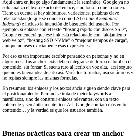
Aquí entra en juego algo fundamental: la semántica. Google ya no
solo analiza el texto exacto del enlace, sino todo lo que lo rodea.
Tiene en cuenta si hay sinónimos, variaciones, palabras clave
relacionadas (lo que se conoce como LSI o
Latent Semantic
Indexing
) e incluso la intención de búsqueda del usuario. Por
ejemplo, si enlazas con el texto “hosting rápido con discos SSD”,
Google entenderá que ese link está relacionado con “alojamiento
web veloz”, “hosting SSD NVMe” o “mejorar tiempos de carga”,
aunque no uses exactamente esas expresiones.
Por eso es tan importante escribir pensando en personas y no en
algoritmos. Tus anchor texts deben integrarse de forma natural en el
contenido, sin forzar. Si suena raro al leerlo en voz alta, acsi seguro
que no es buena idea dejarlo así. Varía los formatos, usa sinónimos y
no repitas siempre las mismas fórmulas.
En resumen: los enlaces y los textos ancla siguen siendo clave para
el posicionamiento. Pero no se trata de meter keywords a
martillazos, sino de construir enlaces relevantes, con un texto
coherente y semánticamente rico. Así, Google confiará más en tu
contenido… y la verdad es que los usuarios también.
Buenas prácticas para crear un anchor