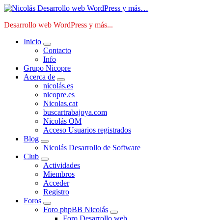
Saltar
al
Desarrollo web WordPress y más...
contenido
Inicio
Contacto
Info
Grupo Nicopre
Acerca de
nicolás.es
nicopre.es
Nicolas.cat
buscartrabajoya.com
Nicolás OM
Acceso Usuarios registrados
Blog
Nicolás Desarrollo de Software
Club
Actividades
Miembros
Acceder
Registro
Foros
Foro phpBB Nicolás
Foro Desarrollo web