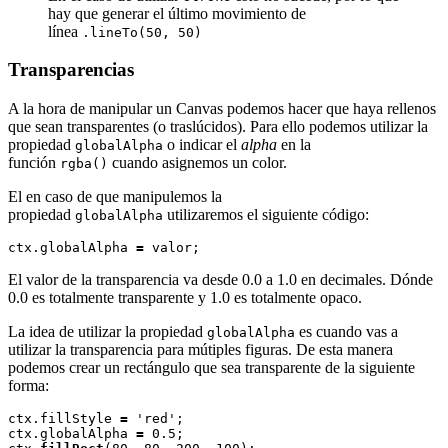
hay que generar el último movimiento de
línea
.lineTo(50, 50)
Transparencias
A la hora de manipular un Canvas podemos hacer que haya rellenos
que sean transparentes (o traslúcidos). Para ello podemos utilizar la
propiedad
o indicar el
alpha
en la
globalAlpha
función
cuando asignemos un color.
rgba()
El en caso de que manipulemos la
propiedad
utilizaremos el siguiente código:
globalAlpha
ctx.globalAlpha 
=
El valor de la transparencia va desde 0.0 a 1.0 en decimales. Dónde
0.0 es totalmente transparente y 1.0 es totalmente opaco.
La idea de utilizar la propiedad
es cuando vas a
globalAlpha
utilizar la transparencia para mútiples figuras. De esta manera
podemos crear un rectángulo que sea transparente de la siguiente
forma:
ctx.fillStyle 
=
 'red';

ctx.globalAlpha 
=
 0.5;
