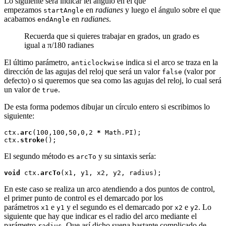
Lo siguiente será indicar lel ángulo en el que
empezamos
en
radianes
y luego el ángulo sobre el que
startAngle
acabamos
en
radianes
.
endAngle
Recuerda que si quieres trabajar en grados, un grado es
igual a π/180 radianes
El último parámetro,
indica si el arco se traza en la
anticlockwise
dirección de las agujas del reloj que será un valor
(valor por
false
defecto) o si queremos que sea como las agujas del reloj, lo cual será
un valor de
.
true
De esta forma podemos dibujar un círculo entero si escribimos lo
siguiente:
ctx.
arc
(100,100,50,0,2 
*
 Math.PI);

ctx.
stroke
El segundo método es
y su sintaxis sería:
arcTo
void
 ctx.
arcTo
En este caso se realiza un arco atendiendo a dos puntos de control,
el primer punto de control es el demarcado por los
parámetros
e
y el segundo es el demarcado por
e
. Lo
x1
y1
x2
y2
siguiente que hay que indicar es el radio del arco mediante el
parámetro
. Que así dicho suena bastante complicado de
radius