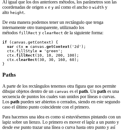
Al igual que los dos anteriores métodos, los parámetros son las
coordenadas de origen
e
así como el ancho o
y
x
y
width
alto
.
height
De esta manera podemos tener un rectángulo que tenga
internamente otro transparente, utiliznado los
métodos
y
de la siguiente forma:
fillRect
clearRect
if 
(canvas.getContext) {

var
 ctx 
=
 canvas.
getContext
('2d');

  ctx.fillStyle 
=
 'green';

  ctx.
fillRect
(10, 10, 200, 100);

  ctx.
clearRect
(30, 30, 160, 60);

Paths
A parte de los rectángulos tenemos otra figura que nos permite
dibujar objetos dentro de un
es el
path
. Un
path
es una
canvas
secuencia de puntos los cuales van unidos por líneas o curvas.
Los
path
pueden ser abiertos o cerrados, siendo en este segundo
caso el último punto coincidente con el primero.
Para hacernos una idea es como si estuviésemos pintando con un
lapiz sobre un lienzo. Lo primero es mover el lapíz a un punto y
desde ese punto trazar una línea o curva hasta otro punto y así