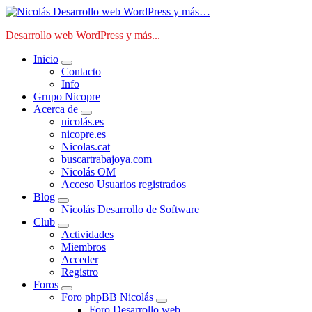
Saltar
al
Desarrollo web WordPress y más...
contenido
Inicio
Contacto
Info
Grupo Nicopre
Acerca de
nicolás.es
nicopre.es
Nicolas.cat
buscartrabajoya.com
Nicolás OM
Acceso Usuarios registrados
Blog
Nicolás Desarrollo de Software
Club
Actividades
Miembros
Acceder
Registro
Foros
Foro phpBB Nicolás
Foro Desarrollo web