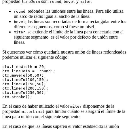
propiedad
son:
,
y
.
lineJoin
round
bevel
miter
, redondea las uniones entre las líneas. Para ello utiliza
round
un arco de radio igual al ancho de la línea.
, las líneas son recortadas de forma rectangular entre los
bevel
diferentes segmentos, como si fuese un bisel.
, se extiende el límite de la línea para conectarla con el
miter
siguiente segmento, es el valor por defecto de unión entre
líneas.
Si queremos ver cómo quedaría nuestra unión de líneas redondeadas
podemos utilizar el siguiente código:
ctx.lineWidth 
=
 20;

ctx.lineJoin 
=
 'round';

ctx.
moveTo
(50,50);

ctx.
lineTo
(100,150);

ctx.
lineTo
(150,50);

ctx.
lineTo
(200,150);

ctx.
lineTo
(250,50);

ctx.
stroke
En el caso de haber utilizado el valor
disponemos de la
miter
propiedad
para limitar cuánto se alargará el límite de la
miterLimit
línea para unirlo con el siguiente segmento.
En el caso de que las líneas superen el valor establecido la unión