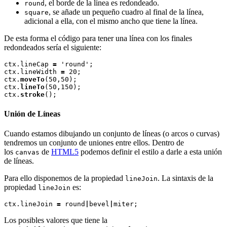
, el borde de la línea es redondeado.
round
, se añade un pequeño cuadro al final de la línea,
square
adicional a ella, con el mismo ancho que tiene la línea.
De esta forma el código para tener una línea con los finales
redondeados sería el siguiente:
ctx.lineCap 
=
 'round';

ctx.lineWidth 
=
 20;

ctx.
moveTo
(50,50);

ctx.
lineTo
(50,150);

ctx.
stroke
Unión de Líneas
Cuando estamos dibujando un conjunto de líneas (o arcos o curvas)
tendremos un conjunto de uniones entre ellos. Dentro de
los
de
HTML5
podemos definir el estilo a darle a esta unión
canvas
de líneas.
Para ello disponemos de la propiedad
. La sintaxis de la
lineJoin
propiedad
es:
lineJoin
ctx.lineJoin 
=
 round
|
bevel
|
Los posibles valores que tiene la