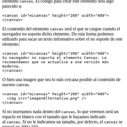
elemento
. El código para crear este elemento será algo
canvas
parecido a:
<canvas id="micanvas" height="200" width="400">
El contenido del elemento
será el que se cargue cuando el
canvas
navegador no soporta dicho elemento. De esta forma podemos
utilizarlo para sacar un texto informativo sobre el no soporte de este
elemento:
<canvas id="micanvas" height="200" width="400">

Su navegador no soporta el elemento Canvas. Le 
recomendamos que se actualice a una versión más 
moderna.

O bien una imagen que sea lo más cercana posible al contenido de
nuestro canvas.
<canvas id="micanvas" height="200" width="400">

  <img src="imagenAlternativa.png" />

Si no insertamos nada dentro del
, lo que veremos será un
canvas
espacio en blanco con el tamaño que le hayamos indicado
al
. Si no le indicamos un tamaño, por defecto, el
se
canvas
canvas
pintará en
300×150
.