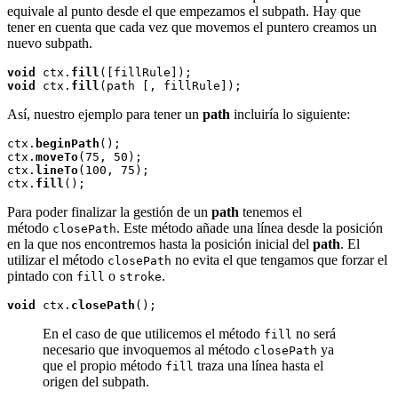
equivale al punto desde el que empezamos el subpath. Hay que
tener en cuenta que cada vez que movemos el puntero creamos un
nuevo subpath.
void
 ctx.
fill
void
 ctx.
fill
Así, nuestro ejemplo para tener un
path
incluiría lo siguiente:
ctx.
beginPath
();

ctx.
moveTo
(75, 50);

ctx.
lineTo
(100, 75);

ctx.
fill
Para poder finalizar la gestión de un
path
tenemos el
método
. Este método añade una línea desde la posición
closePath
en la que nos encontremos hasta la posición inicial del
path
. El
utilizar el método
no evita el que tengamos que forzar el
closePath
pintado con
o
.
fill
stroke
void
 ctx.
closePath
En el caso de que utilicemos el método
no será
fill
necesario que invoquemos al método
ya
closePath
que el propio método
traza una línea hasta el
fill
origen del subpath.