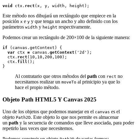
void
 ctx.
rect
Este método nos dibujará un rectángulo que empiece en la
posición
e
y que tenga un ancho y alto definido con los
x
y
parámetros
y
respectivamente.
width
height
Podemos crear un rectángulo de 200×100 de la siguiente manera:
if 
(canvas.getContext) {

var
 ctx 
=
 canvas.
getContext
('2d');

  ctx.
rect
(10,10,200,100);

  ctx.
fill
();

Al contratario que otros métodos del
path
con
no
rect
necesitamos realizar un
al prinicipio ya que lo
moveTo
hace el propio método.
Objeto Path HTML5 Y Canvas 2025
Uno de los objetos que podemos manejar en el
es el
canvas
objeto
. Este objeto lo que nos permite es almacenar
Path2D
un
path
y la secuencia de comandos que lleve asociada, para poder
repetirlo lass veces que necesitemos.
Podemos construir un objeto
de varias formas: