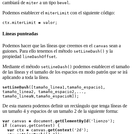
cambiará de
a un tipo
.
miter
bevel
Podemos establecer el
con el siguiente código:
miterLimit
ctx.miterLimit 
=
Líneas punteadas
Podemos hacer que las líneas que creemos en el
sean a
canvas
guiones. Para ello tenemos el método
y la
setLineDash()
propiedad
.
lineDashOffset
Mediante el método
podemos establecer el tamaño
setLineDash()
de las líneas y el tamaño de los espacios en modo patrón que se irá
aplicando a toda la línea.
setLineDash
([tamaño_linea1,tamaño_espacio1, 
tamaño_linea2, tamaño_espacio2,..., 
De esta manera podemos definir un rectángulo que tenga líneas de
un tamaño 4 y espacios de un tamaño 2 de la siguiente forma:
var
 canvas 
=
 document.
getElementById
if 
(canvas.getContext) {

var
 ctx 
=
 canvas.
getContext
('2d');
