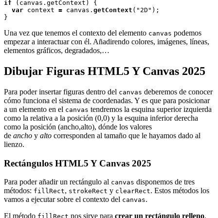
if 
(canvas.getContext) {

var
 context 
=
 canvas.
getContext
("2D");

Una vez que tenemos el contexto del elemento
podemos
canvas
empezar a interactuar con él. Añadirendo colores, imágenes, líneas,
elementos gráficos, degradados,…
Dibujar Figuras HTML5 Y Canvas 2025
Para poder insertar figuras dentro del
deberemos de conocer
canvas
cómo funciona el sistema de coordenadas. Y es que para posicionar
a un elemento en el
tendremos la esquina superior izquierda
canvas
como la relativa a la posición (0,0) y la esquina inferior derecha
como la posición (ancho,alto), dónde los valores
de
ancho
y
alto
corresponden al tamaño que le hayamos dado al
lienzo.
Rectángulos HTML5 Y Canvas 2025
Para poder añadir un rectángulo al
disponemos de tres
canvas
métodos:
,
y
. Estos métodos los
fillRect
strokeRect
clearRect
vamos a ejecutar sobre el contexto del
.
canvas
El método
nos sirve para
crear un rectángulo relleno
.
fillRect