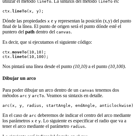
utilizar el método
. La sintaxis del método
es:
lineTo
lineTo
ctx.
lineTo
Dónde las propiedades
e
representan la posición (x,y) del punto
x
y
final de la línea. El punto de origen será el punto dónde esté el
puntero del
path
dentro del
.
canvas
Es decir, que si ejecutamos el siguiente código:
ctx.
moveTo
(10,10);

ctx.
lineto
Nos pintará una línea desde el punto
(10,10)
a el punto
(10,100)
.
Dibujar un arco
Para poder dibujar un arco dentro de un
tenemos dos
canvas
métodos
y
. Veamos su sintaxis en detalle.
arc
arcTo
En el caso de
deberemos de indicar el centro del arco mediante
arc
los parámetros
e
. Lo siguiente es especificar el radio que va a
x
y
tener el arco mediante el parámetro
.
radius