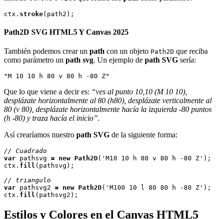
ctx.
stroke
Path2D SVG HTML5 Y Canvas 2025
También podemos crear un
path
con un objeto
que reciba
Path2D
como parámetro un
path svg
. Un ejemplo de
path SVG
sería:
Que lo que viene a decir es:
“ves al punto 10,10 (M 10 10),
desplázate horizontalmente al 80 (h80), desplázate verticalmente al
80 (v 80), desplázate horizontalmente hacía la izquierda -80 puntos
(h -80) y traza hacía el inicio”.
Así crearíamos nuestro
path SVG
de la siguiente forma:
// Cuadrado
var
 pathsvg 
=
new
Path2D
('M10 10 h 80 v 80 h -80 Z');

ctx.
fill
(pathsvg);

// triangulo
var
 pathsvg2 
=
new
Path2D
('M100 10 l 80 80 h -80 Z');

ctx.
fill
Estilos y Colores en el Canvas HTML5