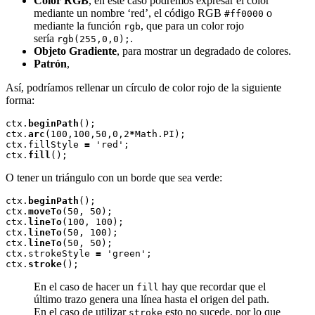
Color RGB
, en este caso podremos expresar el color
mediante un nombre ‘red’, el código RGB
o
#ff0000
mediante la función
, que para un color rojo
rgb
sería
.
rgb(255,0,0);
Objeto Gradiente
, para mostrar un degradado de colores.
Patrón
,
Así, podríamos rellenar un círculo de color rojo de la siguiente
forma:
ctx.
beginPath
();

ctx.
arc
(100,100,50,0,2
*
Math.PI);

ctx.fillStyle 
=
 'red';

ctx.
fill
O tener un triángulo con un borde que sea verde:
ctx.
beginPath
();

ctx.
moveTo
(50, 50);

ctx.
lineTo
(100, 100);

ctx.
lineTo
(50, 100);

ctx.
lineTo
(50, 50);

ctx.strokeStyle 
=
 'green';

ctx.
stroke
En el caso de hacer un
hay que recordar que el
fill
último trazo genera una línea hasta el origen del path.
En el caso de utilizar
esto no sucede, por lo que
stroke