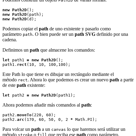
Path2D
new
Path2D
new
Path2D
new
Path2D
Podemos copiar el
path
de uno existente y pasarlo como
parámetro
. O bien puede ser un
path SVG
definido por una
path
cadena.
Definimos un
path
que almacene los comandos:
let
 path1 
=
new
Path2D
();

path1.
rect
Este Path lo que tiene es dibujar un rectángulo mediante el
método
. Ahora lo que podemos es crear un nuevo
path
a partir
rect
de este
path
existente:
let
 path2 
=
new
Path2D
Ahora podemos añadir más comandos al
path
:
path2.
moveTo
(220, 60);

path2.
arc
(170, 60, 50, 0, 2 
*
Para volcar un
path
a un
lo que haremos será utilizar un
canvas
método
o
que reciba ese
path
como parámetro.
stroke
fill