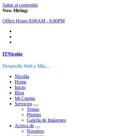
Saltar al contenido
Now Hiring:
Office Hours 8:00AM - 6:00PM
ITNicolás
Desarrollo Web y Más...
Nicolás
Home
Inicio
Blog
Mi Cuenta
Servicios
Temas
Plugins
Galería de Imágenes
Acerca de
Nosotros