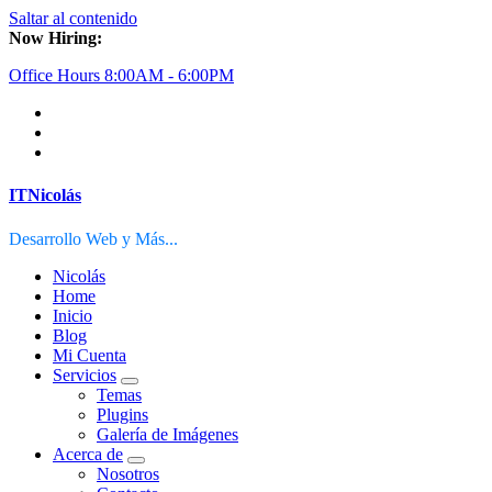
Saltar al contenido
Now Hiring:
Office Hours 8:00AM - 6:00PM
ITNicolás
Desarrollo Web y Más...
Nicolás
Home
Inicio
Blog
Mi Cuenta
Servicios
Temas
Plugins
Galería de Imágenes
Acerca de
Nosotros