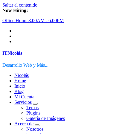
Saltar al contenido
Now Hiring:
Office Hours 8:00AM - 6:00PM
ITNicolás
Desarrollo Web y Más...
Nicolás
Home
Inicio
Blog
Mi Cuenta
Servicios
Temas
Plugins
Galería de Imágenes
Acerca de
Nosotros