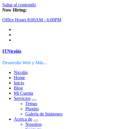
Saltar al contenido
Now Hiring:
Office Hours 8:00AM - 6:00PM
ITNicolás
Desarrollo Web y Más...
Nicolás
Home
Inicio
Blog
Mi Cuenta
Servicios
Temas
Plugins
Galería de Imágenes
Acerca de
Nosotros