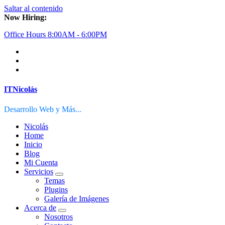
Saltar al contenido
Now Hiring:
Office Hours 8:00AM - 6:00PM
ITNicolás
Desarrollo Web y Más...
Nicolás
Home
Inicio
Blog
Mi Cuenta
Servicios
Temas
Plugins
Galería de Imágenes
Acerca de
Nosotros