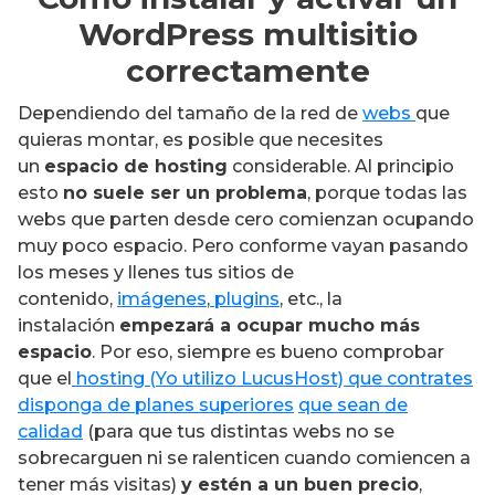
WordPress multisitio
correctamente
Dependiendo del tamaño de la red de
webs
que
quieras montar, es posible que necesites
un
espacio de hosting
considerable. Al principio
esto
no suele ser un problema
, porque todas las
webs que parten desde cero comienzan ocupando
muy poco espacio. Pero conforme vayan pasando
los meses y llenes tus sitios de
contenido,
imágenes
,
plugins
, etc., la
instalación
empezará a ocupar mucho más
espacio
. Por eso, siempre es bueno comprobar
que el
hosting (Yo utilizo LucusHost) que contrates
disponga de planes superiores
que sean de
calidad
(para que tus distintas webs no se
sobrecarguen ni se ralenticen cuando comiencen a
tener más visitas)
y estén a un buen precio
,