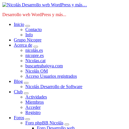
Saltar
al
Desarrollo web WordPress y más...
contenido
Inicio
Contacto
Info
Grupo Nicopre
Acerca de
nicolás.es
nicopre.es
Nicolas.cat
buscartrabajoya.com
Nicolás OM
Acceso Usuarios registrados
Blog
Nicolás Desarrollo de Software
Club
Actividades
Miembros
Acceder
Registro
Foros
Foro phpBB Nicolás
Foro Desarrollo web