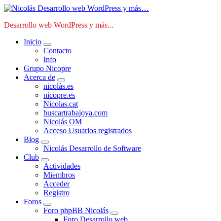
Saltar
al
Desarrollo web WordPress y más...
contenido
Inicio
Contacto
Info
Grupo Nicopre
Acerca de
nicolás.es
nicopre.es
Nicolas.cat
buscartrabajoya.com
Nicolás OM
Acceso Usuarios registrados
Blog
Nicolás Desarrollo de Software
Club
Actividades
Miembros
Acceder
Registro
Foros
Foro phpBB Nicolás
Foro Desarrollo web