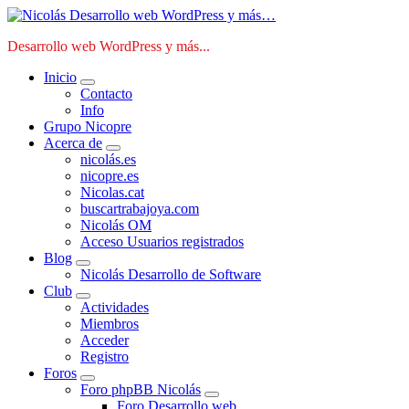
Saltar
al
Desarrollo web WordPress y más...
contenido
Inicio
Contacto
Info
Grupo Nicopre
Acerca de
nicolás.es
nicopre.es
Nicolas.cat
buscartrabajoya.com
Nicolás OM
Acceso Usuarios registrados
Blog
Nicolás Desarrollo de Software
Club
Actividades
Miembros
Acceder
Registro
Foros
Foro phpBB Nicolás
Foro Desarrollo web