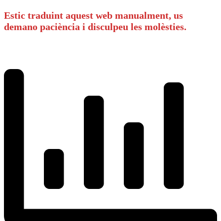
Estic traduint aquest web manualment, us
demano paciència i disculpeu les molèsties.