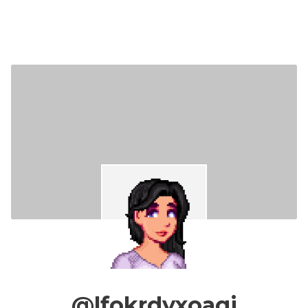
@lfokrdyxoaqi