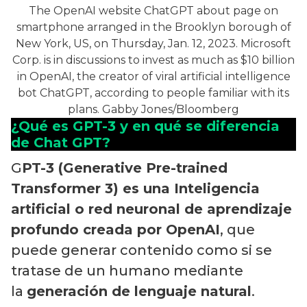
The OpenAI website ChatGPT about page on
smartphone arranged in the Brooklyn borough of
New York, US, on Thursday, Jan. 12, 2023. Microsoft
Corp. is in discussions to invest as much as $10 billion
in OpenAI, the creator of viral artificial intelligence
bot ChatGPT, according to people familiar with its
plans. Gabby Jones/Bloomberg
¿Qué es GPT-3 y en qué se diferencia
de Chat GPT?
G
PT-3 (Generative Pre-trained
Transformer 3) es una Inteligencia
artificial o red neuronal de aprendizaje
profundo creada por OpenAI
, que
puede generar contenido como si se
tratase de un humano mediante
la
generación de lenguaje natural
.