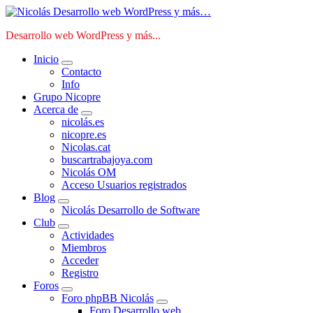
Saltar
al
Desarrollo web WordPress y más...
contenido
Inicio
Contacto
Info
Grupo Nicopre
Acerca de
nicolás.es
nicopre.es
Nicolas.cat
buscartrabajoya.com
Nicolás OM
Acceso Usuarios registrados
Blog
Nicolás Desarrollo de Software
Club
Actividades
Miembros
Acceder
Registro
Foros
Foro phpBB Nicolás
Foro Desarrollo web