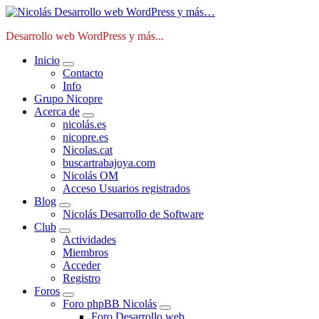
Saltar
al
Desarrollo web WordPress y más...
contenido
Inicio
Contacto
Info
Grupo Nicopre
Acerca de
nicolás.es
nicopre.es
Nicolas.cat
buscartrabajoya.com
Nicolás OM
Acceso Usuarios registrados
Blog
Nicolás Desarrollo de Software
Club
Actividades
Miembros
Acceder
Registro
Foros
Foro phpBB Nicolás
Foro Desarrollo web