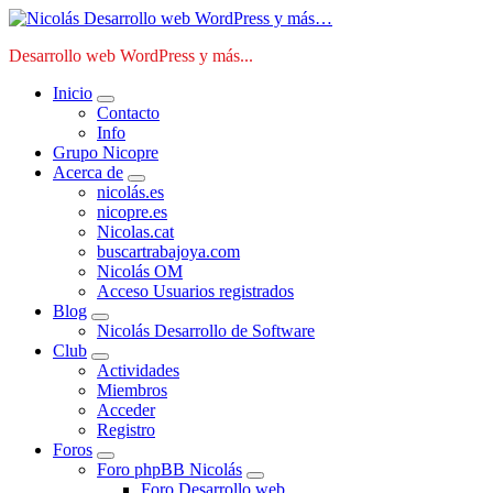
Saltar
al
Desarrollo web WordPress y más...
contenido
Inicio
Contacto
Info
Grupo Nicopre
Acerca de
nicolás.es
nicopre.es
Nicolas.cat
buscartrabajoya.com
Nicolás OM
Acceso Usuarios registrados
Blog
Nicolás Desarrollo de Software
Club
Actividades
Miembros
Acceder
Registro
Foros
Foro phpBB Nicolás
Foro Desarrollo web