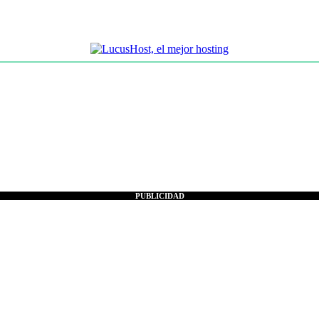
PUBLICIDAD