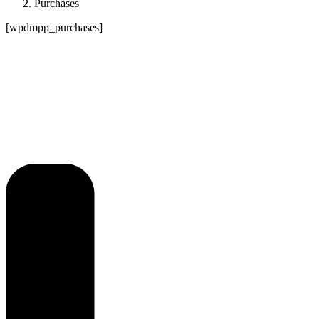
Purchases
[wpdmpp_purchases]