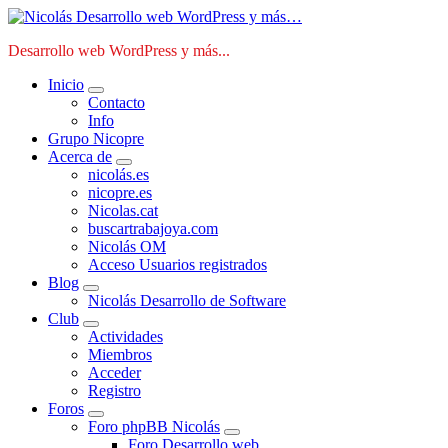
Saltar
al
Desarrollo web WordPress y más...
contenido
Inicio
Contacto
Info
Grupo Nicopre
Acerca de
nicolás.es
nicopre.es
Nicolas.cat
buscartrabajoya.com
Nicolás OM
Acceso Usuarios registrados
Blog
Nicolás Desarrollo de Software
Club
Actividades
Miembros
Acceder
Registro
Foros
Foro phpBB Nicolás
Foro Desarrollo web