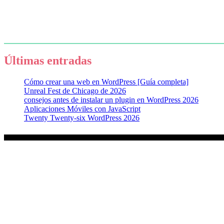
Últimas entradas
Cómo crear una web en WordPress [Guía completa]
Unreal Fest de Chicago de 2026
consejos antes de instalar un plugin en WordPress 2026
Aplicaciones Móviles con JavaScript
Twenty Twenty-six WordPress 2026