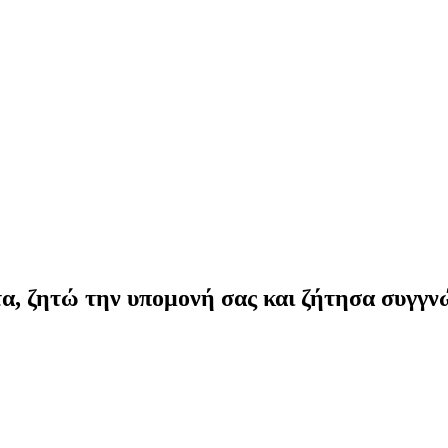
α, ζητώ την υπομονή σας και ζήτησα συγγν