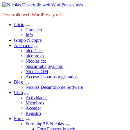
Saltar
al
Desarrollo web WordPress y más...
contenido
Inicio
Contacto
Info
Grupo Nicopre
Acerca de
nicolás.es
nicopre.es
Nicolas.cat
buscartrabajoya.com
Nicolás OM
Acceso Usuarios registrados
Blog
Nicolás Desarrollo de Software
Club
Actividades
Miembros
Acceder
Registro
Foros
Foro phpBB Nicolás
Foro Desarrollo web