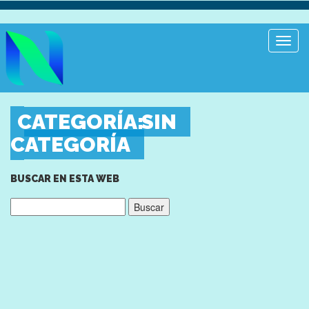
Toggl
Navig
CATEGORÍA:
SIN
CATEGORÍA
BUSCAR EN ESTA WEB
Buscar: