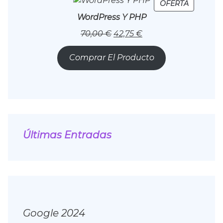
PRODUC
OFERTA
EN
WordPress Y PHP
OFERTA
El
El
70,00
€
42,75
€
Precio
Precio
Original
Actual
Comprar El Producto
Era:
Es:
70,00 €.
42,75 €.
Últimas Entradas
Google 2024