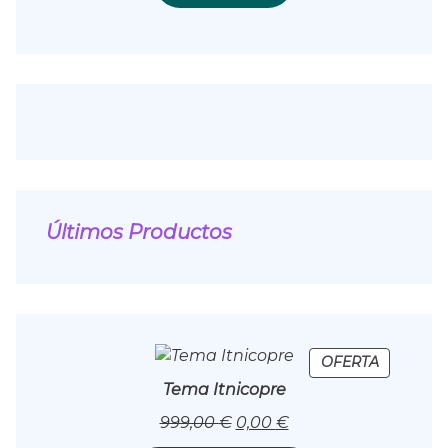
Últimos Productos
PRODUC
OFERTA
EN
Tema Itnicopre
OFERTA
El
El
999,00
€
0,00
€
Precio
Precio