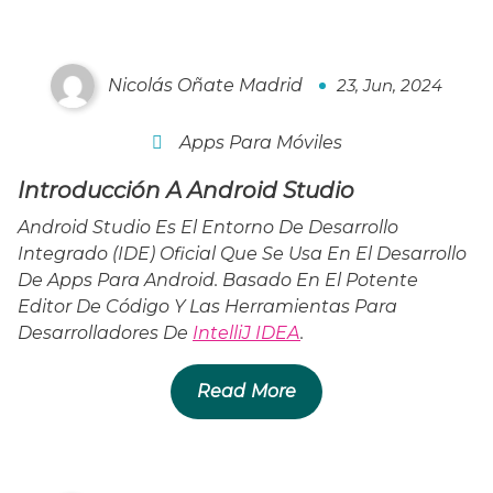
Nicolás Oñate Madrid
23, Jun, 2024
0
Apps Para Móviles
Introducción A Android Studio
Android Studio Es El Entorno De Desarrollo
Integrado (IDE) Oficial Que Se Usa En El Desarrollo
De Apps Para Android. Basado En El Potente
Editor De Código Y Las Herramientas Para
Desarrolladores De
IntelliJ IDEA
.
Read More
HTTP – Lo Mínimo Que Todo Desarrollador Web
Debe Saber