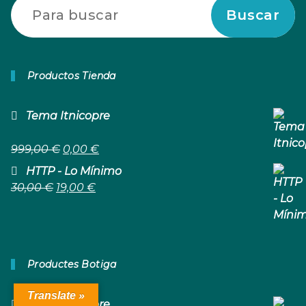
Buscar
Productos Tienda
Tema Itnicopre
El
El
999,00
€
0,00
€
Precio
Precio
HTTP - Lo Mínimo
Original
Actual
El
El
30,00
€
19,00
€
Era:
Es:
Precio
Precio
999,00 €.
0,00 €.
Original
Actual
Era:
Es:
30,00 €.
19,00 €.
Productes Botiga
Translate »
Tema Itnicopre