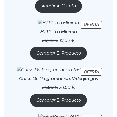
Original
Actual
Añadir Al Carrito
Era:
Es:
999,00 €.
0,00 €.
PRODUC
OFERTA
EN
HTTP - Lo Mínimo
OFERTA
El
El
30,00
€
19,00
€
Precio
Precio
Original
Actual
Comprar El Producto
Era:
Es:
30,00 €.
19,00 €.
PRODUC
OFERTA
EN
Curso De Programación. Videojuegos
OFERTA
El
El
55,00
€
28,00
€
Precio
Precio
Original
Actual
Comprar El Producto
Era:
Es:
55,00 €.
28,00 €.