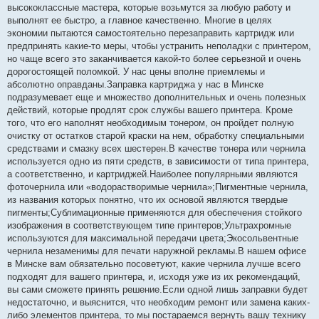
высококлассные мастера, которые возьмутся за любую работу и
выполнят ее быстро, а главное качественно. Многие в целях
экономии пытаются самостоятельно перезаправить картридж или
предпринять какие-то меры, чтобы устранить неполадки с принтером,
но чаще всего это заканчивается какой-то более серьезной и очень
дорогостоящей поломкой. У нас цены вполне приемлемы и
абсолютно оправданы.Заправка картриджа у нас в Минске
подразумевает еще и множество дополнительных и очень полезных
действий, которые продлят срок службы вашего принтера. Кроме
того, что его наполнят необходимым тонером, он пройдет полную
очистку от остатков старой краски на нем, обработку специальными
средствами и смазку всех шестерен.В качестве тонера или чернила
используется одно из пяти средств, в зависимости от типа принтера,
а соответственно, и картриджей.Наиболее популярными являются
фоточернила или «водорастворимые чернила»;Пигментные чернила,
из названия которых понятно, что их основой являются твердые
пигменты;Сублимационные применяются для обеспечения стойкого
изображения в соответствующем типе принтеров;Ультрахромные
используются для максимальной передачи цвета;Экосольвентные
чернила незаменимы для печати наружной рекламы.В нашем офисе
в Минске вам обязательно посоветуют, какие чернила лучше всего
подходят для вашего принтера, и, исходя уже из их рекомендаций,
вы сами сможете принять решение.Если одной лишь заправки будет
недостаточно, и выяснится, что необходим ремонт или замена каких-
либо элементов принтера, то мы постараемся вернуть вашу технику