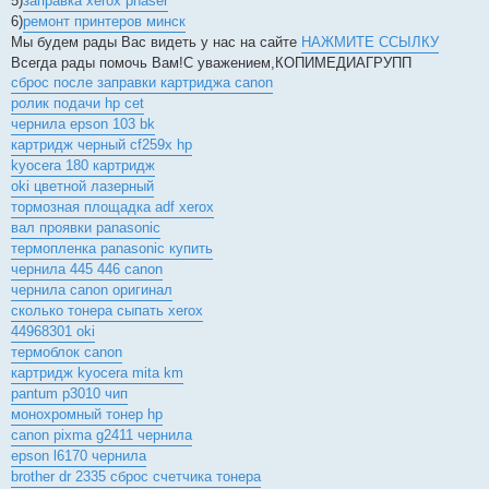
5)
заправка xerox phaser
6)
ремонт принтеров минск
Мы будем рады Вас видеть у нас на сайте
НАЖМИТЕ ССЫЛКУ
Всегда рады помочь Вам!С уважением,КОПИМЕДИАГРУПП
сброс после заправки картриджа canon
ролик подачи hp cet
чернила epson 103 bk
картридж черный cf259x hp
kyocera 180 картридж
oki цветной лазерный
тормозная площадка adf xerox
вал проявки panasonic
термопленка panasonic купить
чернила 445 446 canon
чернила canon оригинал
сколько тонера сыпать xerox
44968301 oki
термоблок canon
картридж kyocera mita km
pantum p3010 чип
монохромный тонер hp
canon pixma g2411 чернила
epson l6170 чернила
brother dr 2335 сброс счетчика тонера