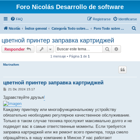
Foro Nicolás Desarrollo de software
FAQ
Registrarse
Identificarse
B
Nicolás
Índice general
Categoría Todo sobre PhpBB 2024
Foro Todo sobre PhpBB 2024
u
цветной принтер заправка картриджей
s
Buscar
Búsqueda 
Responder
c
1 mensaje • Página
1
de
1
a
Marinafom
r
цветной принтер заправка картриджей
M
21 Dic 2024 15:17
e
n
Здравствуйте друзья
!
s
a
j
Каждому принтеру или многофункциональному устройству
e
обязательно необходимо регулярное качественное обслуживание.
Только в таком случае техника прослужит максимально долго и не
подведет вас в самые ответственные моменты. Если требуется
заправка картриджей или же ремонт всего принтера, тогда смело
обращайтесь в нашу компанию в Минске.У нас работают