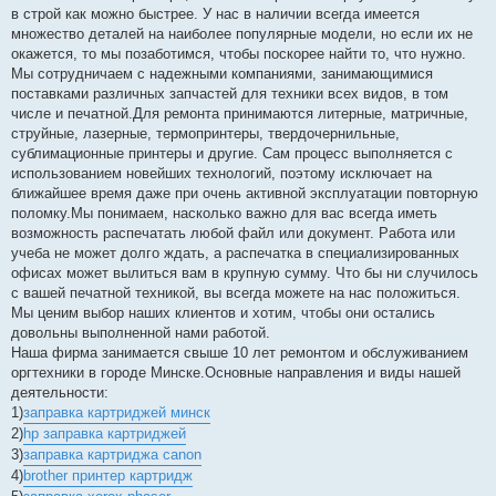
в строй как можно быстрее. У нас в наличии всегда имеется
множество деталей на наиболее популярные модели, но если их не
окажется, то мы позаботимся, чтобы поскорее найти то, что нужно.
Мы сотрудничаем с надежными компаниями, занимающимися
поставками различных запчастей для техники всех видов, в том
числе и печатной.Для ремонта принимаются литерные, матричные,
струйные, лазерные, термопринтеры, твердочернильные,
сублимационные принтеры и другие. Сам процесс выполняется с
использованием новейших технологий, поэтому исключает на
ближайшее время даже при очень активной эксплуатации повторную
поломку.Мы понимаем, насколько важно для вас всегда иметь
возможность распечатать любой файл или документ. Работа или
учеба не может долго ждать, а распечатка в специализированных
офисах может вылиться вам в крупную сумму. Что бы ни случилось
с вашей печатной техникой, вы всегда можете на нас положиться.
Мы ценим выбор наших клиентов и хотим, чтобы они остались
довольны выполненной нами работой.
Наша фирма занимается свыше 10 лет ремонтом и обслуживанием
оргтехники в городе Минске.Основные направления и виды нашей
деятельности:
1)
заправка картриджей минск
2)
hp заправка картриджей
3)
заправка картриджа canon
4)
brother принтер картридж