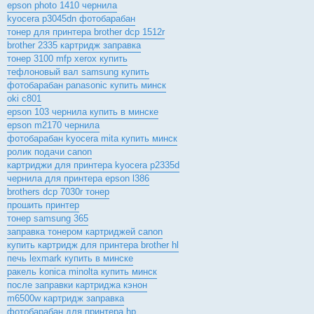
epson photo 1410 чернила
kyocera p3045dn фотобарабан
тонер для принтера brother dcp 1512r
brother 2335 картридж заправка
тонер 3100 mfp xerox купить
тефлоновый вал samsung купить
фотобарабан panasonic купить минск
oki c801
epson 103 чернила купить в минске
epson m2170 чернила
фотобарабан kyocera mita купить минск
ролик подачи canon
картриджи для принтера kyocera p2335d
чернила для принтера epson l386
brothers dcp 7030r тонер
прошить принтер
тонер samsung 365
заправка тонером картриджей canon
купить картридж для принтера brother hl
печь lexmark купить в минске
ракель konica minolta купить минск
после заправки картриджа кэнон
m6500w картридж заправка
фотобарабан для принтера hp