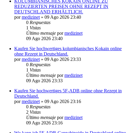
KOLUMBIANISCHES KOKAIN ONLINE ZU
REDUZIERTEN PREISEN OHNE REZEPT IN
DEUTSCHLAND ERHÄLTLICH.
por
medizinet
»
09 Ago 2026 23:40
0
Respuestas
1
Vistas
Último mensaje
por
medizinet
09 Ago 2026 23:40
Kaufen Sie hochwertiges kolumbianisches Kokain online
ohne Rezept in Deutschland.
por
medizinet
»
09 Ago 2026 23:33
0
Respuestas
1
Vistas
Último mensaje
por
medizinet
09 Ago 2026 23:33
Kaufen Sie hochwertiges 5F-ADB online ohne Rezept in
Deutschland.
por
medizinet
»
09 Ago 2026 23:16
0
Respuestas
2
Vistas
Último mensaje
por
medizinet
09 Ago 2026 23:16
Wo kann ich 5F-ADB-Cannabinoide in Deutschland online