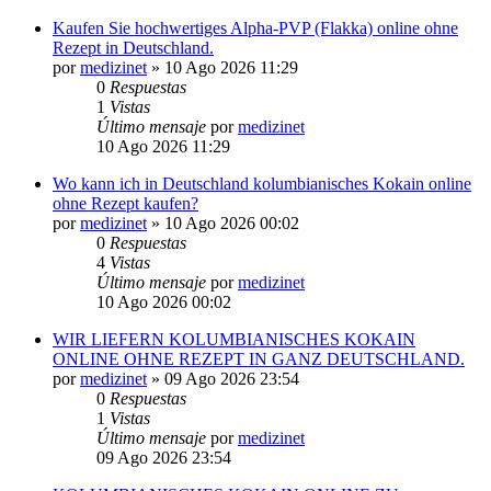
Kaufen Sie hochwertiges Alpha-PVP (Flakka) online ohne
Rezept in Deutschland.
por
medizinet
»
10 Ago 2026 11:29
0
Respuestas
1
Vistas
Último mensaje
por
medizinet
10 Ago 2026 11:29
Wo kann ich in Deutschland kolumbianisches Kokain online
ohne Rezept kaufen?
por
medizinet
»
10 Ago 2026 00:02
0
Respuestas
4
Vistas
Último mensaje
por
medizinet
10 Ago 2026 00:02
WIR LIEFERN KOLUMBIANISCHES KOKAIN
ONLINE OHNE REZEPT IN GANZ DEUTSCHLAND.
por
medizinet
»
09 Ago 2026 23:54
0
Respuestas
1
Vistas
Último mensaje
por
medizinet
09 Ago 2026 23:54