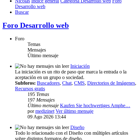
Nicolás
Índice general
Categoría Desarrollo web
Foro
Desarrollo web
Buscar
Foro Desarrollo web
Foro
Temas
Mensajes
Último mensaje
Iniciación
La iniciación es un rito de paso que marca la entrada o la
aceptación en un grupo o sociedad.
Subforos:
Buscadores
,
Chat
,
CMS
,
Directorios de Imágenes
,
Recursos gratis
195
Temas
197
Mensajes
Último mensaje
Kaufen Sie hochwertiges Amphe…
por
medizinet
Ver último mensaje
09 Ago 2026 13:44
Diseño
Todo lo relacionado con el Diseño con múltiples artículos
sobre distintos formatos de diseño.