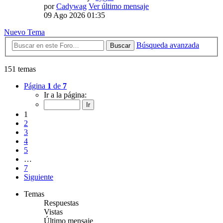
por
Cadywag
Ver último mensaje
09 Ago 2026 01:35
Nuevo Tema
Búsqueda avanzada
Buscar
151 temas
Página
1
de
7
Ir a la página:
1
2
3
4
5
…
7
Siguiente
Temas
Respuestas
Vistas
Último mensaje