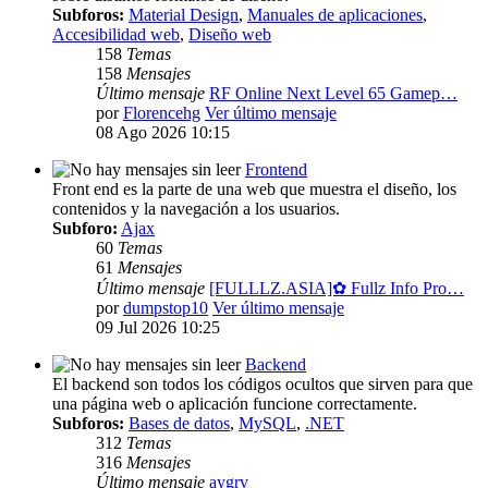
Subforos:
Material Design
,
Manuales de aplicaciones
,
Accesibilidad web
,
Diseño web
158
Temas
158
Mensajes
Último mensaje
RF Online Next Level 65 Gamep…
por
Florencehg
Ver último mensaje
08 Ago 2026 10:15
Frontend
Front end es la parte de una web que muestra el diseño, los
contenidos y la navegación a los usuarios.
Subforo:
Ajax
60
Temas
61
Mensajes
Último mensaje
[FULLLZ.ASIA]✿ Fullz Info Pro…
por
dumpstop10
Ver último mensaje
09 Jul 2026 10:25
Backend
El backend son todos los códigos ocultos que sirven para que
una página web o aplicación funcione correctamente.
Subforos:
Bases de datos
,
MySQL
,
.NET
312
Temas
316
Mensajes
Último mensaje
aygrv