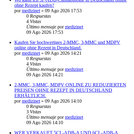
ohne Rezept kaufen?
por
medizinet
»
09 Ago 2026 17:53
0
Respuestas
4
Vistas
Último mensaje
por
medizinet
09 Ago 2026 17:53
Kaufen Sie hochwertiges 2-MMC, 3-MMC und MDPV
online ohne Rezept in Deutschland.
por
medizinet
»
09 Ago 2026 14:21
0
Respuestas
4
Vistas
Último mensaje
por
medizinet
09 Ago 2026 14:21
2-MMC, 3-MMC, MDPV ONLINE ZU REDUZIERTEN
PREISEN OHNE REZEPT IN DEUTSCHLAND
ERHÄLTLICH.
por
medizinet
»
09 Ago 2026 14:10
0
Respuestas
3
Vistas
Último mensaje
por
medizinet
09 Ago 2026 14:10
WER VERKAUFT 5CL-ADB-A UND 6CL-ADB-A