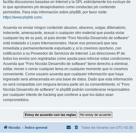
facilita discusiones basadas en Internet y la GPL estrictamente los excluye de
lo que aprobamos y/o desaprobamos como conductas y/o contenido
permisible. Para más información sobre phpBB, por favor visite:
https://www.phpbb.com/
.
Acuerda no enviar ningun contenido abusivo, obsceno, vulgar, difamatorio,
indecente, amenazante, sexual o cualquier otro material que pueda violar
cualquier ley de su país, el país donde “Foro Nicolás Desarrollo de software”
está instalado o Leyes Internacionales. Hacer eso provocará que sea
inmediata y permanentemente expulsado y, si lo creemos oportuno, con
notificación a su Proveedor de Servicios de Internet. Las direcciones IP de
todos los envíos son registradas como ayuda para reforzar estas condiciones.
Acuerda que “Foro Nicolás Desarrollo de software” tiene derecho a eliminar,
editar, mover o cerrar cualquier tema en cualquier momento que lo creamos
conveniente. Como usuario acuerda que cualquier información que haya
ingresado será almacenada en una base de datos. Dado que esta información
no será compartida con ninguna tercera parte sin su consentimiento, ni “Foro
Nicolás Desarrollo de software” ni phpBB podrán considerarse responsables
por cualquier intento de hacking que conlleve a que los datos sean
comprometidos.
Nicolás
Índice general
Todos los horarios son
UTC+01:00