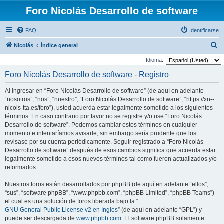
Foro Nicolás Desarrollo de software
FAQ
Identificarse
B
Nicolás
Índice general
u
Idioma:
s
Foro Nicolás Desarrollo de software - Registro
c
Al ingresar en “Foro Nicolás Desarrollo de software” (de aquí en adelante
a
“nosotros”, “nos”, “nuestro”, “Foro Nicolás Desarrollo de software”, “https://xn--
r
nicols-tta.es/foro”), usted acuerda estar legalmente sometido a los siguientes
términos. En caso contrario por favor no se registre y/o use “Foro Nicolás
Desarrollo de software”. Podemos cambiar estos términos en cualquier
momento e intentaríamos avisarle, sin embargo sería prudente que los
revisase por su cuenta periódicamente. Seguir registrado a “Foro Nicolás
Desarrollo de software” después de esos cambios significa que acuerda estar
legalmente sometido a esos nuevos términos tal como fueron actualizados y/o
reformados.
Nuestros foros están desarrollados por phpBB (de aquí en adelante “ellos”,
“sus”, “software phpBB”, “www.phpbb.com”, “phpBB Limited”, “phpBB Teams”)
el cual es una solución de foros liberada bajo la “
GNU General Public License v2 en Ingles
” (de aquí en adelante “GPL”) y
puede ser descargada de
www.phpbb.com
. El software phpBB solamente